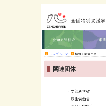
全国特別支援学
全知Ｐ連紹介
事
トップページ
情報：関連団体
関連団体
文部科学省
厚生労働省