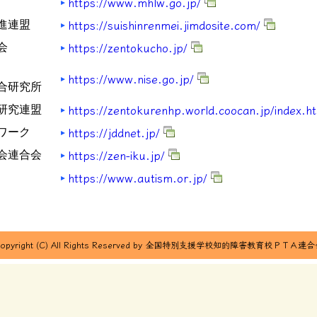
https://www.mhlw.go.jp/
https://suishinrenmei.jimdosite.com/
進連盟
https://zentokucho.jp/
会
https://www.nise.go.jp/
合研究所
https://zentokurenhp.world.coocan.jp/index.h
研究連盟
https://jddnet.jp/
ワーク
https://zen-iku.jp/
会連合会
https://www.autism.or.jp/
opyright (C) All Rights Reserved by
全国特別支援学校知的障害教育校ＰＴＡ連合